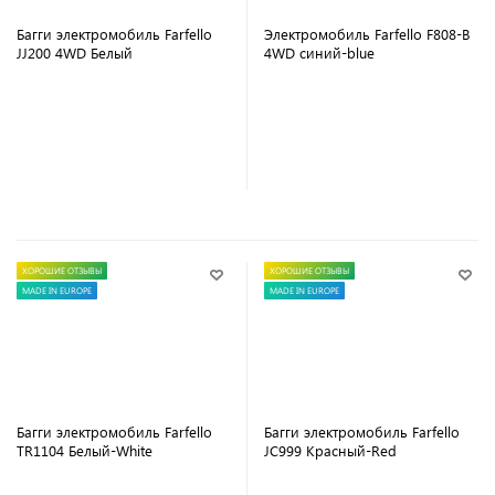
Багги электромобиль Farfello
Электромобиль Farfello F808-B
JJ200 4WD Белый
4WD синий-blue
В корзину
В корзину
ХОРОШИЕ ОТЗЫВЫ
ХОРОШИЕ ОТЗЫВЫ
MADE IN EUROPE
MADE IN EUROPE
Багги электромобиль Farfello
Багги электромобиль Farfello
TR1104 Белый-White
JC999 Красный-Red