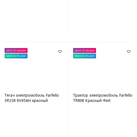
В корзину
В корзину
ЦЕНА ПО АКЦИИ
ЦЕНА ПО АКЦИИ
MADE IN POLAND
MADE IN POLAND
Тягач электромобиль Farfello
Трактор электромобиль Farfello
SR158 6V45AH красный
TR808 Красный-Red
В корзину
В корзину