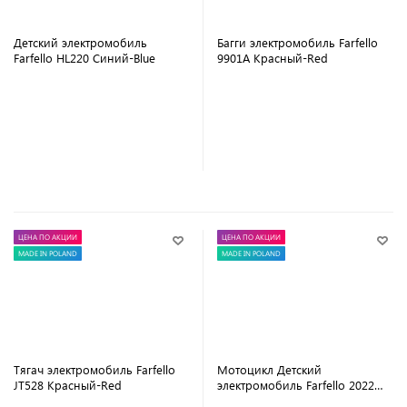
Детский электромобиль
Багги электромобиль Farfello
Farfello HL220 Синий-Blue
9901A Красный-Red
В корзину
В корзину
ЦЕНА ПО АКЦИИ
ЦЕНА ПО АКЦИИ
MADE IN POLAND
MADE IN POLAND
Тягач электромобиль Farfello
Мотоцикл Детский
JT528 Красный-Red
электромобиль Farfello 2022
JT907 Зеленый-Green