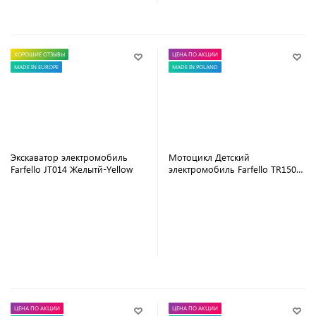
ХОРОШИЕ ОТЗЫВЫ
ЦЕНА ПО АКЦИИ
MADE IN EUROPE
MADE IN POLAND
Экскаватор электромобиль
Мотоцикл Детский
Farfello JT014 Желытй-Yellow
электромобиль Farfello TR1501
6V Белый
В корзину
В корзину
ЦЕНА ПО АКЦИИ
ЦЕНА ПО АКЦИИ