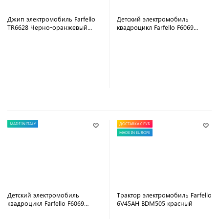
Джип электромобиль Farfello
Детский электромобиль
TR6628 Черно-оранжевый
квадроцикл Farfello F6069
Black-orange
Зелёный
В корзину
В корзину
MADE IN ITALY
ДОСТАВКА 0 РУБ
MADE IN EUROPE
Детский электромобиль
Трактор электромобиль Farfello
квадроцикл Farfello F6069
6V45AH BDM505 красный
Красный