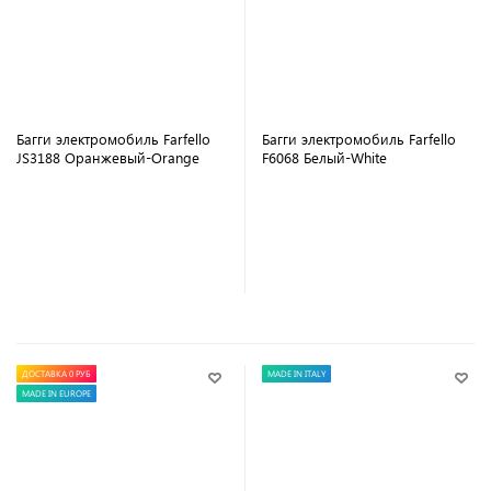
Багги электромобиль Farfello
Багги электромобиль Farfello
JS3188 Оранжевый-Orange
F6068 Белый-White
В корзину
В корзину
ДОСТАВКА 0 РУБ
MADE IN ITALY
MADE IN EUROPE