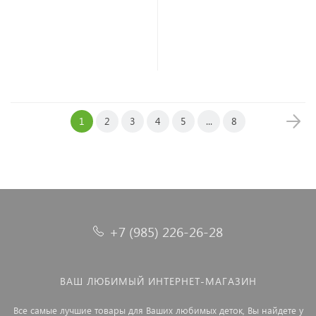
В корзину
В корзину
1
2
3
4
5
...
8
+7 (985) 226-26-28
ВАШ ЛЮБИМЫЙ ИНТЕРНЕТ-МАГАЗИН
Все самые лучшие товары для Ваших любимых деток, Вы найдете у