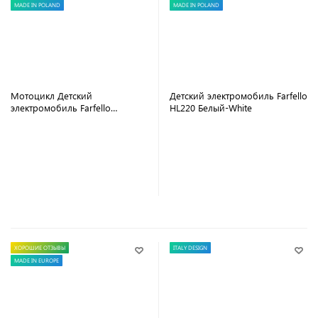
MADE IN POLAND
MADE IN POLAND
Мотоцикл Детский
Детский электромобиль Farfello
электромобиль Farfello
HL220 Белый-White
DLS5188 12V Красный
В корзину
В корзину
ХОРОШИЕ ОТЗЫВЫ
ITALY DESIGN
MADE IN EUROPE