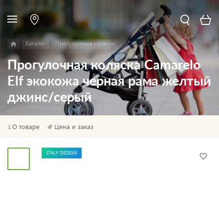
Каталог
Прогулочные коляски
Прогулочная коляска Camarelo
Elf экокожа черная рама желтый
джинс/серый
О товаре
Цена и заказ
ITALY DESIGN