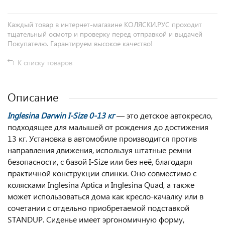
Каждый товар в интернет-магазине КОЛЯСКИ.РУС проходит
тщательный осмотр и проверку перед отправкой и выдачей
Покупателю. Гарантируем высокое качество!
К списку товаров
Описание
I
nglesina Darwin I-Size 0-13 кг
— это детское автокресло,
подходящее для малышей от рождения до достижения
13 кг. Установка в автомобиле производится против
направления движения, используя штатные ремни
безопасности, с базой I-Size или без неё, благодаря
практичной конструкции спинки. Оно совместимо с
колясками Inglesina Aptica и Inglesina Quad, а также
может использоваться дома как кресло-качалку или в
сочетании с отдельно приобретаемой подставкой
STANDUP. Сиденье имеет эргономичную форму,