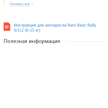
Показать все
Инструкция для автокресла Rant Basic Rally
0/1/2 (0-25 кг)
Полезная информация
Как выбрать детское автокресло? Советы
Полезные аксессуары для малышей и
Автокресла для новорожденных.
эксперта.
мам.