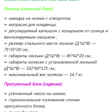
Люлька (спальный блок):
➢
накидка на ножки с отворотом;
➢
матрасик для младенца;
➢
регулируемый капюшон с козырьком от солнца и
вентилируемым окошком ;
➢
размер спального места люльки (Д*Ш*В) —
75*35*20 см.;
➢
габариты люльки (Д*Ш*В) — 85*42*20 см.;
➢
габариты коляски с установленной люлькой
(Д*Ш*В) — 102*60*125 см.;
➢
максимальный вес коляски — 14,7 кг.
Прогулочный блок (сидение):
➢
утепленный чехол на ножки;
➢
горизонтальное положение спинки
прогулочного блока;