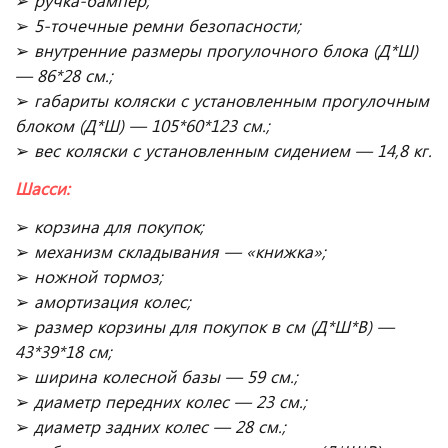
➢
ручка-бампер;
➢
5-точечные ремни безопасности;
➢
внутренние размеры прогулочного блока (Д*Ш)
— 86*28 см.;
➢
габариты коляски с установленным прогулочным
блоком (Д*Ш) — 105*60*123 см.;
➢
вес коляски с установленным сидением — 14,8 кг.
Шасси:
➢
корзина для покупок;
➢
механизм складывания — «книжка»;
➢
ножной тормоз;
➢
амортизация колес;
➢
размер корзины для покупок в см (Д*Ш*В) —
43*39*18 см;
➢
ширина колесной базы — 59 см.;
➢
диаметр передних колес — 23 см.;
➢
диаметр задних колес — 28 см.;