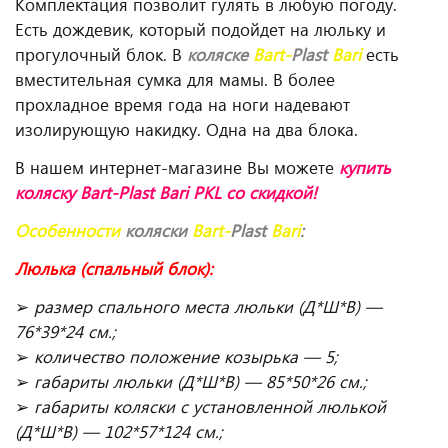
Комплектация позволит гулять в любую погоду.
Есть дождевик, который подойдет на люльку и
прогулочный блок. В
коляске
Bart-
Plast
Bari
есть
вместительная сумка для мамы. В более
прохладное время года на ноги надевают
изолирующую накидку. Одна на два блока.
В нашем интернет-магазине Вы можете
купить
коляску Bart-Plast Bari PKL
со скидкой!
Особенности
коляски
Bart-
Plast
Bari
:
Люлька (спальный блок):
➢
размер спального места люльки (Д*Ш*В) —
76*39*24 см.;
➢
количество положение козырька — 5;
➢
габариты люльки (Д*Ш*В) — 85*50*26 см.;
➢
габариты коляски с установленной люлькой
(Д*Ш*В) — 102*57*124 см.;