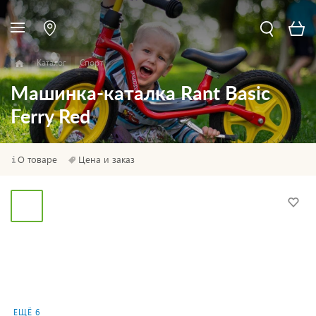
Каталог
Спорт
Машинка-каталка Rant Basic
Ferry Red
О товаре
Цена и заказ
ЕЩЁ 6