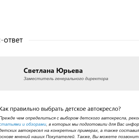
Полезные статьи
Полезные статьи
Полезные статьи
-ответ
Светлана Юрьева
Заместитель генерального директора
Как правильно выбрать детское автокресло?
Прежде чем определиться с выбором детского автокресла, рек
статьями и обзорами
, в которых мы подготовили для Вас инфо
детских автокресел на конкретных примерах, а также состави
основе мнений наших Покупателей. Также, Вы можете позвонить