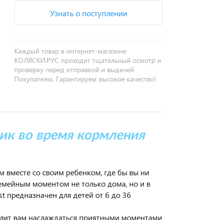
Узнать о поступлении
Каждый товар в интернет-магазине
КОЛЯСКИ.РУС проходит тщательный осмотр и
проверку перед отправкой и выдачей
Покупателю. Гарантируем высокое качество!
к во время кормления
м вместе со своим ребенком, где бы вы ни
емейным моментом не только дома, но и в
st предназначен для детей от 6 до 36
волит вам наслаждаться приятными моментами