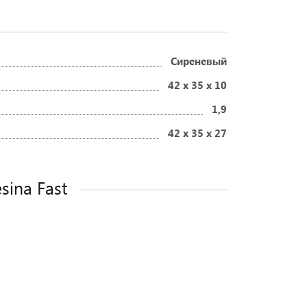
Сиреневый
42 х 35 x 10
1,9
42 х 35 x 27
sina Fast