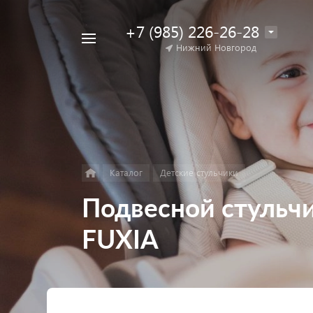
+7 (985) 226-26-28
Например,
Нижний Новгород
Найти
коляска
в каталоге
для
двойни
Каталог
Детские стульчики
Подвесной стульч
FUXIA