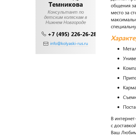
Темникова
общения за
место за с
Консультант по
детским коляскам в
максимальн
Нижнем Новгороде
специальну
+7 (495) 226-26-28
Характе
info@kolyaski-rus.ru
Метал
Униве
Компа
Припо
Карма
Съемн
Поста
В интернет
с доставко
Ваш Любим