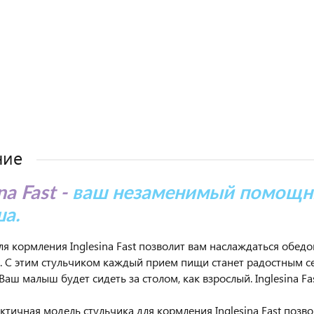
ние
na Fast -
ваш незаменимый помощни
а.
ля кормления Inglesina Fast позволит вам наслаждаться обедо
. С этим стульчиком каждый прием пищи станет радостным с
Ваш малыш будет сидеть за столом, как взрослый. Inglesina Fa
ктичная модель стульчика для кормления Inglesina Fast поз