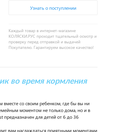
Узнать о поступлении
Каждый товар в интернет-магазине
КОЛЯСКИ.РУС проходит тщательный осмотр и
проверку перед отправкой и выдачей
Покупателю. Гарантируем высокое качество!
к во время кормления
м вместе со своим ребенком, где бы вы ни
емейным моментом не только дома, но и в
st предназначен для детей от 6 до 36
волит вам наслаждаться приятными моментами