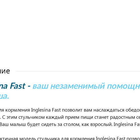
ние
na Fast -
ваш незаменимый помощни
а.
ля кормления Inglesina Fast позволит вам наслаждаться обедо
. С этим стульчиком каждый прием пищи станет радостным с
Ваш малыш будет сидеть за столом, как взрослый. Inglesina Fa
ктичная модель стульчика для кормления Inglesina Fast поз