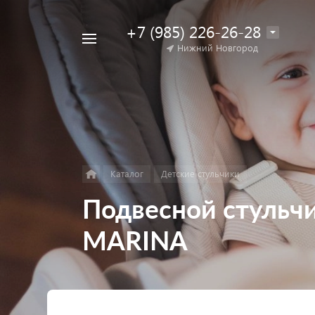
+7 (985) 226-26-28
Например,
Нижний Новгород
Найти
коляска
в каталоге
для
двойни
Каталог
Детские стульчики
Подвесной стульч
MARINA