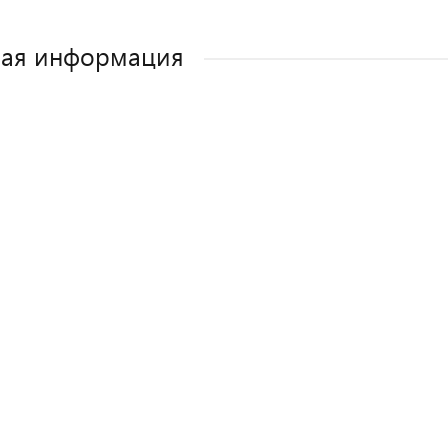
ная информация
Как выбрать детское автокресло? Сов
Полезные аксессуары для малыш
Автокресла для новорожден