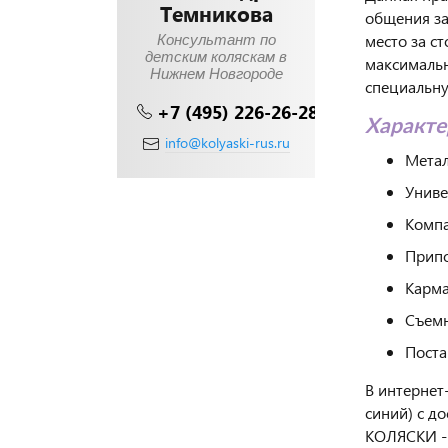
Темникова
общения за
место за с
Консультант по
детским коляскам в
максимальн
Нижнем Новгороде
специальну
+7 (495) 226-26-28
Характе
info@kolyaski-rus.ru
Метал
Униве
Компа
Припо
Карма
Съемн
Поста
В интернет
синий) с д
КОЛЯСКИ -