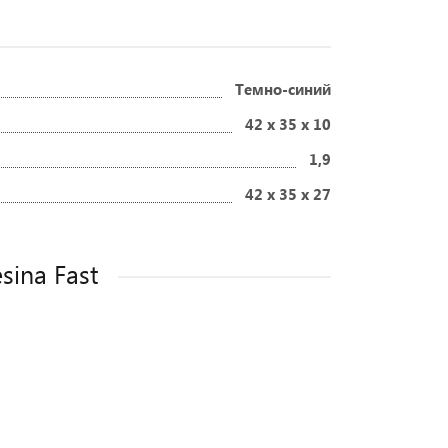
Темно-синий
42 х 35 x 10
1,9
42 х 35 x 27
sina Fast