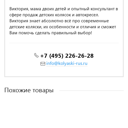
Виктория, мама двоих детей и опытный консультант в
сфере продаж детских колясок и автокресел.
Виктория знает абсолютно всё про современные
детские коляски, их особенности и отличия и сможет
Вам помочь сделать правильный выбор!
+7 (495) 226-26-28
info@kolyaski-rus.ru
Похожие товары
MADE IN ITALY
MADE IN ITALY
MADE IN ITALY
MADE IN ITALY
MADE IN ITALY
MADE IN ITALY