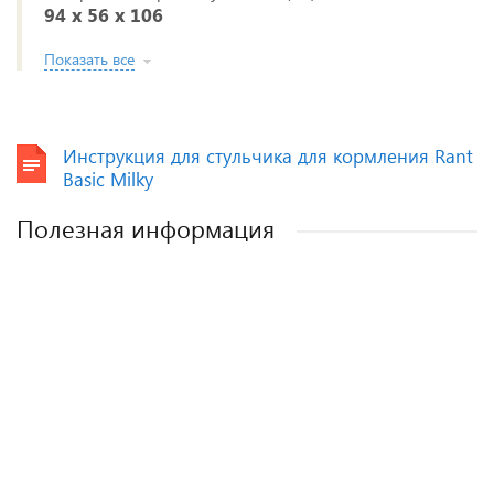
94 x 56 x 106
Показать все
Инструкция для стульчика для кормления Rant
Basic Milky
Полезная информация
Как выбрать детское автокресло? Советы
Полезные аксессуары для малышей и
Автокресла для новорожденных.
эксперта.
мам.