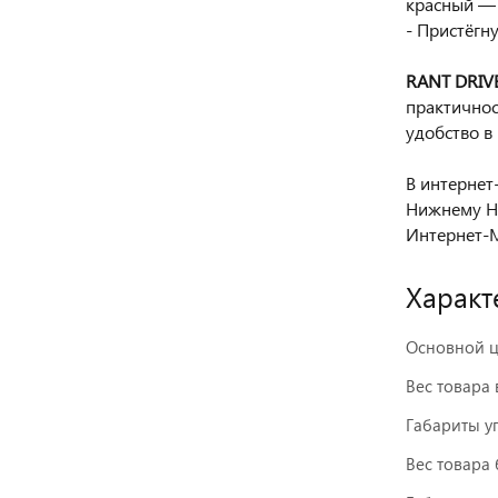
красный — 
- Пристёгн
RANT DRIVE
практичнос
удобство в
В интернет-
Нижнему Но
Интернет-М
Характ
Основной ц
Вес товара 
Габариты у
Вес товара 