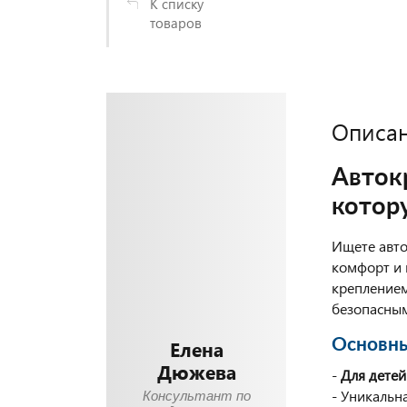
К списку
товаров
Описа
Авток
котор
Ищете авто
комфорт и 
креплением
безопасным
Елена
Основны
Дюжева
-
Для детей 
- Уникальн
Консультант по