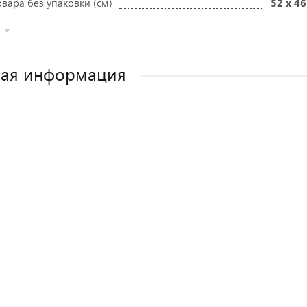
вара без упаковки (см)
52 x 46
ная информация
Как выбрать детское автокресло? Сов
Полезные аксессуары для малыш
Автокресла для новорожден