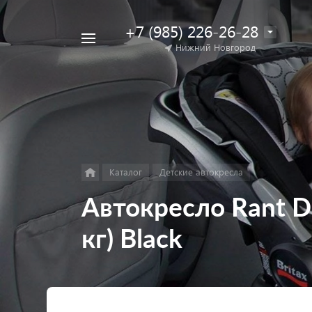
+7 (985) 226-26-28
Например,
Нижний Новгород
Найти
коляска
в каталоге
для
двойни
Каталог
Детские автокресла
Автокресло Rant Dri
кг) Black