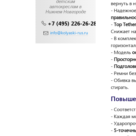
детским
вернуть в 
автокреслам в
- Надежно
Нижнем Новгороде
правильно
+7 (495) 226-26-28
-
Top Tethe
Снижает на
info@kolyaski-rus.ru
- В компле
горизонтал
- Модель
о
-
Просторн
-
Подголов
- Ремни бе
- Обивка в
стирать.
Повышен
- Соответс
- Каждая м
- Ударопро
-
5-точечн