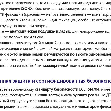
нужное положение (лицом по ходу или против хода движения)
е
крепление ISOFIX
обеспечивает стабильную установку. Сист
сти
фиксации (красный — неправильно, зеленый — всё в поряд
r
— дополнительный ремень для фиксации, особенно актуален
грузку на шею при аварии.
кте —
анатомическая подушка-вкладыш
для новорожденных, 
ьное положение для сна.
снащена регулируемой спинкой
с несколькими углами наклон
ое сиденье
и мягкий съемный матрасик гарантируют удобство
ник и 5-точечные ремни регулируются по высоте одновреме
зопасности дополнены
мягкими накладками с липучками
, лег
ыполнена из плотной
гипоаллергенной ткани с грязеотталки
ная защита и сертифицированная безопасно
твует европейскому
стандарту безопасности ECE R44/04
, имее
одель тестируется на
краш-тестах, имитирующих реальные ДТ
чный корпус и
усиленная боковая защита
поглощают энергию
ые ремни
снабжены замком с
визуальным индикатором фикс