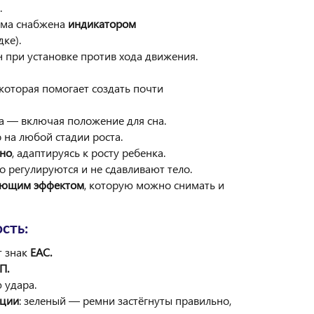
.
ема снабжена
индикатором
ке).
 при установке против хода движения.
которая помогает создать почти
а — включая положение для сна.
 на любой стадии роста.
нно
, адаптируясь к росту ребенка.
ко регулируются и не сдавливают тело.
вающим эффектом
, которую можно снимать и
сть:
т знак
EAC.
П.
 удара.
ации
: зеленый — ремни застёгнуты правильно,