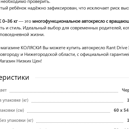
необходимо проверить.
утый ребёнок надёжно зафиксирован, что исключает риск выс
 0–36 кг
— это
многофункциональное автокресло с вращающ
ть и стиль. Идеальный выбор для современных родителей, кот
 повседневной жизни.
магазине КОЛЯСКИ Вы можете купить автокресло Rant Drive Iso
вгороду и Нижегородской области, с официальной гаранти
агазин Низких Цен!
еристики
вет
Че
в упаковке (кг)
паковки (см)
60 x 54
без упаковки (кг)