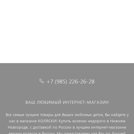
Автокресло Rant Cruise 0+ (0-13 кг) Black
Автокресло Rant Star Story line группа 0-1 (0-18 кг), цвет:
Автокресло Rant Nitro Plus isofix 0/1/2/3 (0-36 кг) Black
коричневый
5 490 ₽
+7 (985) 226-26-28
ВАШ ЛЮБИМЫЙ ИНТЕРНЕТ-МАГАЗИН
Все самые лучшие товары для Ваших любимых деток, Вы найдете у
нас в магазине КОЛЯСКИ! Купить коляски недорого в Нижнем
Новгороде, с доставкой по России в лучшем интернет-магазине
детских колясок в России. Мы представляем для Вас по Лучшей