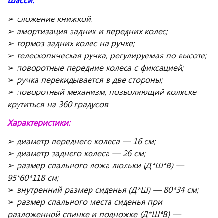
Шасси:
➢
сложение книжкой;
➢
амортизация задних и передних колес;
➢
тормоз задних колес на ручке;
➢
телескопическая ручка, регулируемая по высоте;
➢
поворотные передние колеса с фиксацией;
➢
ручка перекидывается в две стороны;
➢
поворотный механизм, позволяющий коляске
крутиться на 360 градусов.
Характеристики:
➢
диаметр переднего колеса — 16 см;
➢
диаметр заднего колеса — 26 см;
➢
размер спального ложа люльки (Д*Ш*В) —
95*60*118 см;
➢
внутренний размер сиденья (Д*Ш) — 80*34 см;
➢
размер спального места сиденья при
разложенной спинке и подножке (Д*Ш*В) —