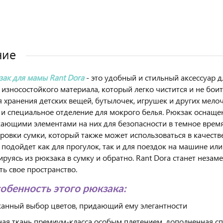
ние
ак для мамы Rant Dora
- это удобный и стильный аксессуар 
 износостойкого материала, который легко чистится и не бои
я хранения детских вещей, бутылочек, игрушек и других мело
 и специальное отделение для мокрого белья. Рюкзак осна
ающими элементами на них для безопасности в темное время 
ровки сумки, который также может использоваться в качеств
 подойдет как для прогулок, так и для поездок на машине ил
руясь из рюкзака в сумку и обратно. Rant Dora станет нез
ть свое пространство.
собенность этого рюкзака:
анный выбор цветов, придающий ему элегантности
ая ткань премиум-класса особым плетением, дополненная с