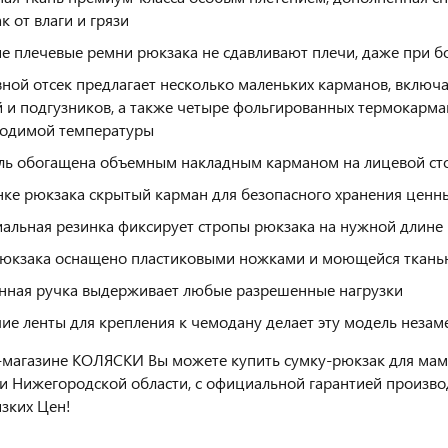
к от влаги и грязи
е плечевые ремни рюкзака не сдавливают плечи, даже при б
ной отсек предлагает несколько маленьких карманов, включ
 и подгузников, а также четыре фольгированных термокарма
одимой температуры
ь обогащена объемным накладным карманом на лицевой ст
нке рюкзака скрытый карман для безопасного хранения ценн
альная резинка фиксирует стропы рюкзака на нужной длине
юкзака оснащено пластиковыми ножками и моющейся ткань
нная ручка выдерживает любые разрешенные нагрузки
ие ленты для крепления к чемодану делает эту модель незам
-магазине КОЛЯСКИ Вы можете купить сумку-рюкзак для мам
и Нижегородской области, с официальной гарантией произв
зких Цен!