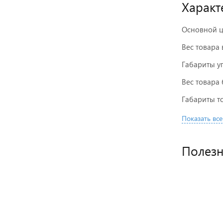
Характ
Основной ц
Вес товара 
Габариты у
Вес товара 
Габариты то
Показать все
Полез