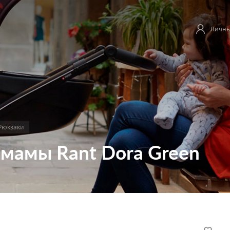
Личны
Рюкзаки
мамы Rant Dora Green