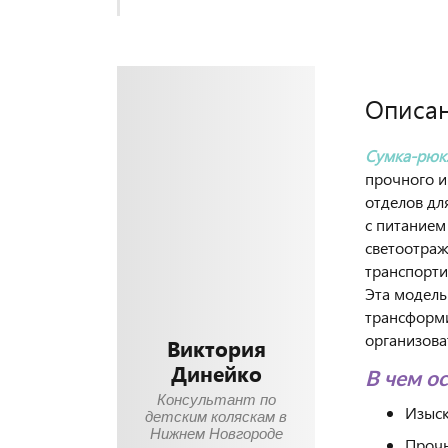
Описа
Сумка-рюкз
прочного и
отделов дл
с питанием
светоотраж
транспорти
Эта модель
трансформи
организова
Виктория
Динейко
В чем о
Консультант по
Изыск
детским коляскам в
Нижнем Новгороде
Прочн