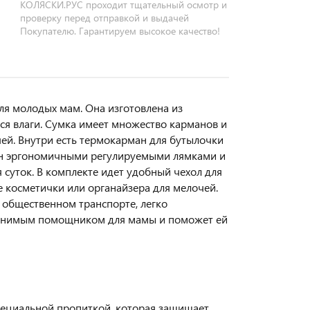
КОЛЯСКИ.РУС проходит тщательный осмотр и
проверку перед отправкой и выдачей
Покупателю. Гарантируем высокое качество!
для молодых мам. Она изготовлена из
тся влаги. Сумка имеет множество карманов и
чей. Внутри есть термокарман для бутылочки
щен эргономичными регулируемыми лямками и
суток. В комплекте идет удобный чехол для
е косметички или органайзера для мелочей.
и общественном транспорте, легко
аменимым помощником для мамы и поможет ей
пециальной пропиткой, которая защищает