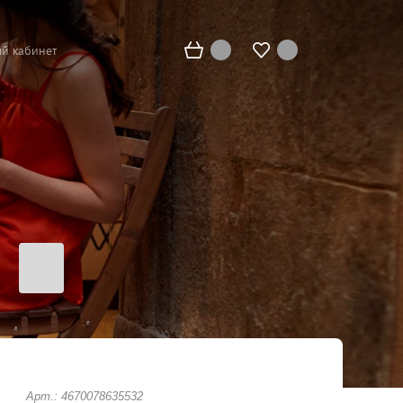
й кабинет
Арт.: 4670078635532