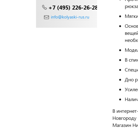
рюкза
+7 (495) 226-26-28
Мягки
info@kolyaski-rus.ru
Основ
вещей
необх
Модел
В спи
Специ
Дно р
Усиле
Налич
В интернет
Новгороду 
Магазин Ни